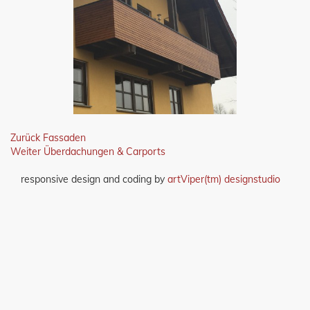
Beitragsnavigation
Vorheriger
Zurück
Fassaden
Beitrag:
Nächster
Weiter
Überdachungen & Carports
Beitrag:
responsive design and coding by
artViper(tm) designstudio