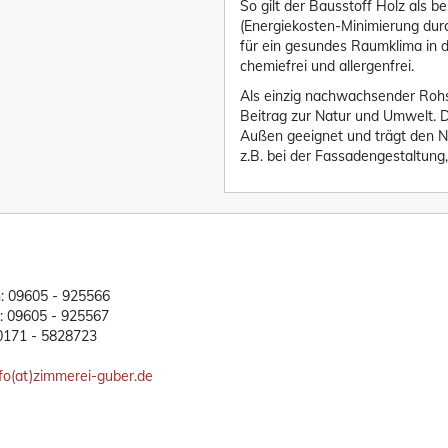
So gilt der Bausstoff Holz als 
(Energiekosten-Minimierung du
für ein gesundes Raumklima in de
chemiefrei und allergenfrei.
Als einzig nachwachsender Rohsto
Beitrag zur Natur und Umwelt. D
Außen geeignet und trägt den N
z.B. bei der Fassadengestaltung,
n: 09605 - 925566
x: 09605 - 925567
 0171 - 5828723
nfo(at)zimmerei-guber.de