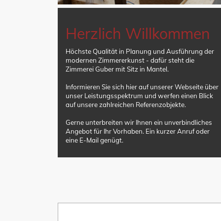
Herzlich Willkommen
Höchste Qualität in Planung und Ausführung der
modernen Zimmererkunst - dafür steht die
Zimmerei Guber mit Sitz in Mantel.
Informieren Sie sich hier auf unserer Webseite über
unser Leistungsspektrum und werfen einen Blick
auf unsere zahlreichen Referenzobjekte.
Gerne unterbreiten wir Ihnen ein unverbindliches
Angebot für Ihr Vorhaben. Ein kurzer Anruf oder
eine E-Mail genügt.