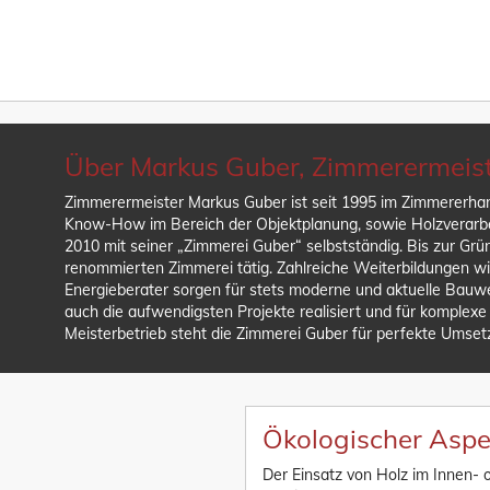
Über Markus Guber, Zimmerermeis
Zimmerermeister Markus Guber ist seit 1995 im Zimmererhan
Know-How im Bereich der Objektplanung, sowie Holzverarbei
2010 mit seiner „Zimmerei Guber“ selbstständig. Bis zur Grü
renommierten Zimmerei tätig. Zahlreiche Weiterbildungen w
Energieberater sorgen für stets moderne und aktuelle Bauwei
auch die aufwendigsten Projekte realisiert und für komplex
Meisterbetrieb steht die Zimmerei Guber für perfekte Umset
Ökologischer Aspe
Der Einsatz von Holz im Innen- 