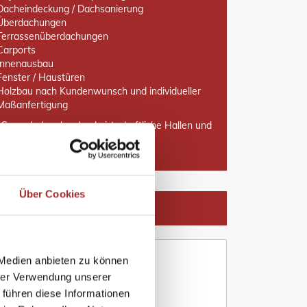
Dacheindeckung / Dachsanierung
Überdachungen
Terrassenüberdachungen
Carports
Innenausbau
Fenster / Haustüren
Holzbau nach Kundenwunsch und individueller
Maßanfertigung
 Gewerbekunden: landwirtschaftliche Hallen und
ten
Über Cookies
 Medien anbieten zu können
hrer Verwendung unserer
 führen diese Informationen